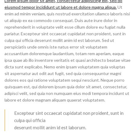
Lorem ipsum dolor sit amet, consectetur adipisicing elit, sed do
eiusmod tempor incididunt ut labore et dolore magna aliqua.
Ut
enim ad minim veniam, quis nostrud exercitation ullamco laboris nisi
ut aliquip ex ea commodo consequat. Duis aute irure dolor in
reprehenderit in voluptate velit esse cillum dolore eu fugiat nulla
pariatur. Excepteur sint occaecat cupidatat non proident, sunt in
culpa qui officia deserunt mollit anim id est laborum. Sed ut
perspiciatis unde omnis iste natus error sit voluptatem
accusantium doloremque laudantium, totam rem aperiam, eaque
ipsa quae ab illo inventore veritatis et quasi architecto beatae vitae
dicta sunt explicabo. Nemo enim ipsam voluptatem quia voluptas
sit aspernatur aut odit aut fugit, sed quia consequuntur magni
dolores eos qui ratione voluptatem sequi nesciunt. Neque porro
quisquam est, qui dolorem ipsum quia dolor sit amet, consectetur,
adipisci velit, sed quia non numquam eius modi tempora incidunt ut
labore et dolore magnam aliquam quaerat voluptatem.
Excepteur sint occaecat cupidatat non proident, sunt in
culpa qui officia
deserunt mollit anim id est laborum.