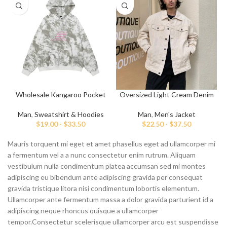
Wholesale Kangaroo Pocket
Oversized Light Cream Denim
S
Embroidery Hoodies
Jacket
Man
,
Sweatshirt & Hoodies
Man
,
Men's Jacket
$
19.00
-
$
33.50
$
22.50
-
$
37.50
Mauris torquent mi eget et amet phasellus eget ad ullamcorper mi
a fermentum vel a a nunc consectetur enim rutrum. Aliquam
vestibulum nulla condimentum platea accumsan sed mi montes
adipiscing eu bibendum ante adipiscing gravida per consequat
gravida tristique litora nisi condimentum lobortis elementum.
Ullamcorper ante fermentum massa a dolor gravida parturient id a
adipiscing neque rhoncus quisque a ullamcorper
tempor.Consectetur scelerisque ullamcorper arcu est suspendisse