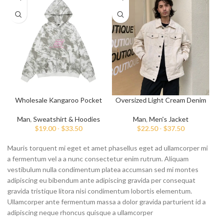
Wholesale Kangaroo Pocket
Oversized Light Cream Denim
S
Embroidery Hoodies
Jacket
Man
,
Sweatshirt & Hoodies
Man
,
Men's Jacket
$
19.00
-
$
33.50
$
22.50
-
$
37.50
Mauris torquent mi eget et amet phasellus eget ad ullamcorper mi
a fermentum vel a a nunc consectetur enim rutrum. Aliquam
vestibulum nulla condimentum platea accumsan sed mi montes
adipiscing eu bibendum ante adipiscing gravida per consequat
gravida tristique litora nisi condimentum lobortis elementum.
Ullamcorper ante fermentum massa a dolor gravida parturient id a
adipiscing neque rhoncus quisque a ullamcorper