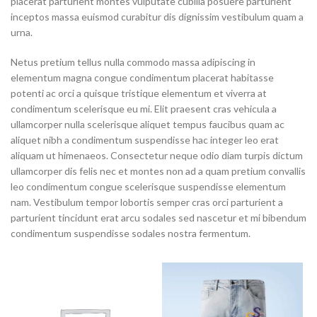
placerat parturient montes vulputate cubilia posuere parturient
inceptos massa euismod curabitur dis dignissim vestibulum quam a
urna.
Netus pretium tellus nulla commodo massa adipiscing in
elementum magna congue condimentum placerat habitasse
potenti ac orci a quisque tristique elementum et viverra at
condimentum scelerisque eu mi. Elit praesent cras vehicula a
ullamcorper nulla scelerisque aliquet tempus faucibus quam ac
aliquet nibh a condimentum suspendisse hac integer leo erat
aliquam ut himenaeos. Consectetur neque odio diam turpis dictum
ullamcorper dis felis nec et montes non ad a quam pretium convallis
leo condimentum congue scelerisque suspendisse elementum
nam. Vestibulum tempor lobortis semper cras orci parturient a
parturient tincidunt erat arcu sodales sed nascetur et mi bibendum
condimentum suspendisse sodales nostra fermentum.