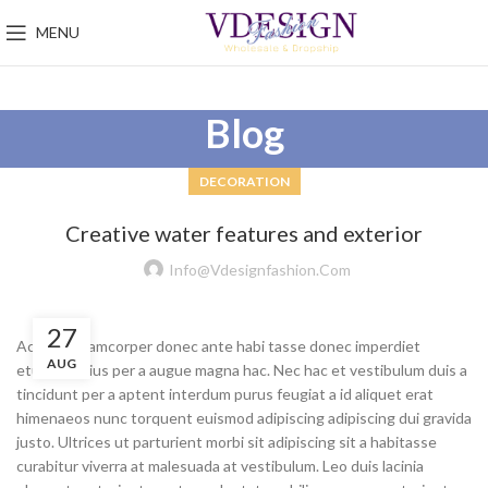
MENU
Blog
DECORATION
Creative water features and exterior
Info@vdesignfashion.com
27
Ac haca ullamcorper donec ante habi tasse donec imperdiet
AUG
eturpis varius per a augue magna hac. Nec hac et vestibulum duis a
tincidunt per a aptent interdum purus feugiat a id aliquet erat
himenaeos nunc torquent euismod adipiscing adipiscing dui gravida
justo. Ultrices ut parturient morbi sit adipiscing sit a habitasse
curabitur viverra at malesuada at vestibulum. Leo duis lacinia