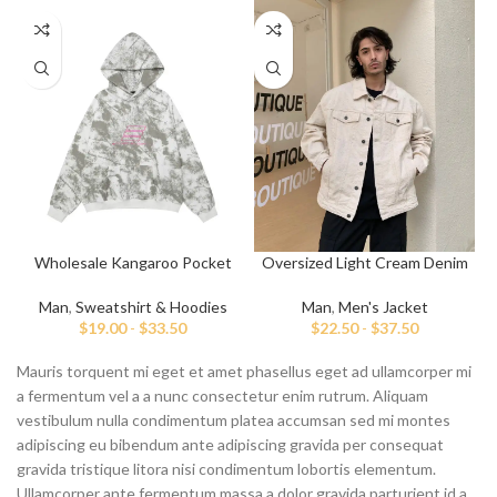
Wholesale Kangaroo Pocket
Oversized Light Cream Denim
S
Embroidery Hoodies
Jacket
Man
,
Sweatshirt & Hoodies
Man
,
Men's Jacket
$
19.00
-
$
33.50
$
22.50
-
$
37.50
Mauris torquent mi eget et amet phasellus eget ad ullamcorper mi
a fermentum vel a a nunc consectetur enim rutrum. Aliquam
vestibulum nulla condimentum platea accumsan sed mi montes
adipiscing eu bibendum ante adipiscing gravida per consequat
gravida tristique litora nisi condimentum lobortis elementum.
Ullamcorper ante fermentum massa a dolor gravida parturient id a