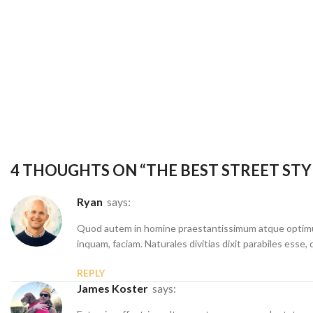
4 THOUGHTS ON “
THE BEST STREET ST
Ryan
says:
Quod autem in homine praestantissimum atque optimum 
inquam, faciam. Naturales divitias dixit parabiles ess
REPLY
James Koster
says: