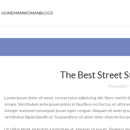
HOME
MAN
WOMAN
BLOGS
The Best Street 
Posted by
Lorem ipsum dolor sit amet, consectetur adipiscing elit. Nunc mattis l
ornare. Vestibulum ante ipsum primis in faucibus orci luctus et ultrice
Integer euismod consequat ipsum eget congue. Aliquam sit amet ipsum 
vestibulum ligula blandit ut. Suspendisse sit amet dolor vitae lectus 
Ut tellus ligula, interdum a interdum ut, egestas ut ipsum. Vivamus viv