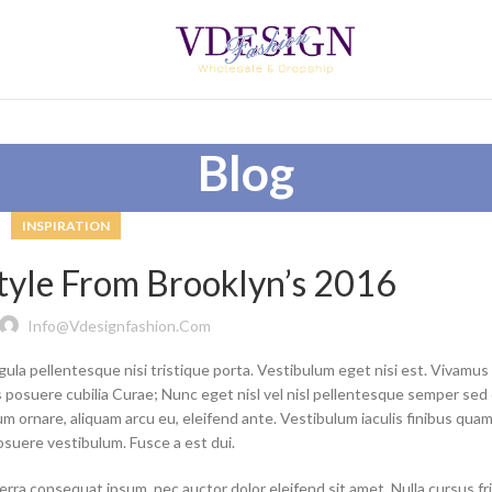
Blog
INSPIRATION
Style From Brooklyn’s 2016
Info@vdesignfashion.com
igula pellentesque nisi tristique porta. Vestibulum eget nisi est. Vivamus
s posuere cubilia Curae; Nunc eget nisl vel nisl pellentesque semper sed q
ornare, aliquam arcu eu, eleifend ante. Vestibulum iaculis finibus quam
posuere vestibulum. Fusce a est dui.
erra consequat ipsum, nec auctor dolor eleifend sit amet. Nulla cursus fri