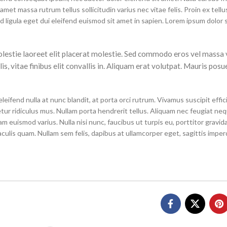
et massa rutrum tellus sollicitudin varius nec vitae felis. Proin ex tell
ligula eget dui eleifend euismod sit amet in sapien. Lorem ipsum dolor s
lestie laoreet elit placerat molestie. Sed commodo eros vel massa 
is, vitae finibus elit convallis in. Aliquam erat volutpat. Mauris posu
Shop By Design
Shop By Fi
eifend nulla at nunc blandit, at porta orci rutrum. Vivamus suscipit efficit
ur ridiculus mus. Nullam porta hendrerit tellus. Aliquam nec feugiat ne
Ripped Jeans
Skinny Fit
m euismod varius. Nulla nisi nunc, faucibus ut turpis eu, porttitor gravid
Vintage Jeans
Slim Fit J
culis quam. Nullam sem felis, dapibus at ullamcorper eget, sagittis imper
Hand Painted Jeans
Stacked J
Printed Denim Pants
Baggy Jea
Business Casual Jeans
Relaxed Fi
Ripped & Repaired Jeans
Shop By Fa
Embroidered Jeans & Pants
Stretchab