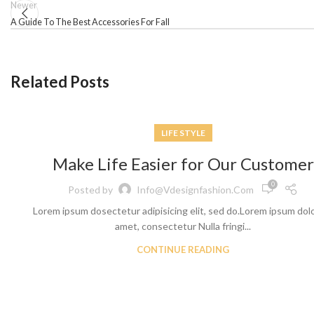
Newer
A Guide To The Best Accessories For Fall
Skinny Jeans
Related Posts
LIFE STYLE
Make Life Easier for Our Customer
0
Posted by
Info@vdesignfashion.com
Lorem ipsum dosectetur adipisicing elit, sed do.Lorem ipsum dolo
amet, consectetur Nulla fringi...
CONTINUE READING