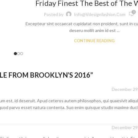
Friday Finest The Best of The
5
Posted by
Info@vdesignfashion.com
Excepteur sint occaecat cupidatat non proident, sunt in cul
deseru mollit anim id est ...
CONTINUE READING
YLE FROM BROOKLYN’S 2016
”
December 29,
est, id deseruit. Apud ceteros autem philosophos, qui quaesivit aliquid
e, quod parvo esset natura contenta. Suo enim quisque studio maxime duci
December 29,