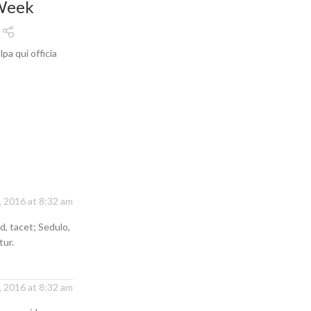
 Week
pa qui officia
 2016 at 8:32 am
, tacet; Sedulo,
tur.
 2016 at 8:32 am