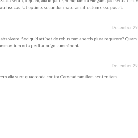
 alia sentit, inquam, alia loquitur, numquam intellegam quid sentiat; Et
 extrinsecus; Ut optime, secundum naturam affectum esse possit.
December 29,
absolvere. Sed quid attinet de rebus tam apertis plura requirere? Quam i
animantium ortu petitur origo summi boni.
December 29,
vero alia sunt quaerenda contra Carneadeam illam sententiam.