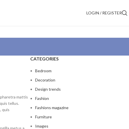
LOGIN / REGISTER
CATEGORIES
Bedroom
Decoration
Design trends
 pharetra mattis
Fashion
uis tellus.
Fashions magazine
, quis
Furniture
Images
ngilla metus a