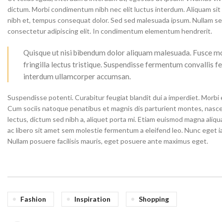
dictum. Morbi condimentum nibh nec elit luctus interdum. Aliquam sit am
nibh et, tempus consequat dolor. Sed sed malesuada ipsum. Nullam sed 
consectetur adipiscing elit. In condimentum elementum hendrerit.
Quisque ut nisi bibendum dolor aliquam malesuada. Fusce mo
fringilla lectus tristique. Suspendisse fermentum convallis fel
interdum ullamcorper accumsan.
Suspendisse potenti. Curabitur feugiat blandit dui a imperdiet. Morbi el
Cum sociis natoque penatibus et magnis dis parturient montes, nascet
lectus, dictum sed nibh a, aliquet porta mi. Etiam euismod magna aliqua
ac libero sit amet sem molestie fermentum a eleifend leo. Nunc eget ia
Nullam posuere facilisis mauris, eget posuere ante maximus eget.
Fashion
Inspiration
Shopping