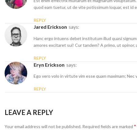
Est enim effectrix multarum et magnarum voluptatum. Si
quod eam tuetur, ut de vite potissimum loquar, est id
REPLY
Jared Erickson
says:
Hanc ergo intuens debet institutum illud quasi signum 
amores excitaret sui! Cur tandem? A primo, ut opinor, 
REPLY
Eryn Erickson
says:
Ego vero volo in virtute vim esse quam maximam; Nec 
REPLY
LEAVE A REPLY
*
Your email address will not be published.
Required fields are marked