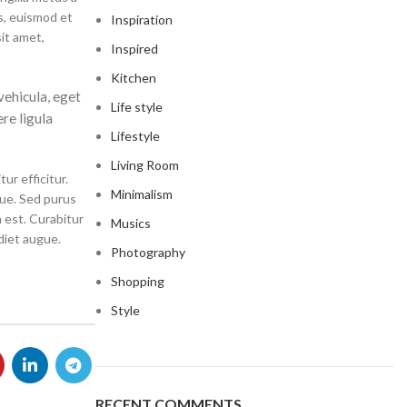
us, euismod et
Inspiration
it amet,
Inspired
Kitchen
vehicula, eget
Life style
ere ligula
Lifestyle
Living Room
t
ur efficitur.
Minimalism
que. Sed purus
 Jeans
a est. Curabitur
Musics
eans
diet augue.
Photography
eans
Shopping
ns
Style
t
bric
le Denim
RECENT COMMENTS