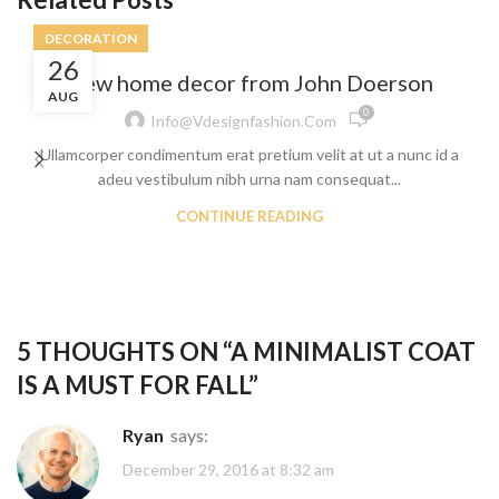
DECORATION
26
New home decor from John Doerson
AUG
0
Info@vdesignfashion.com
Ullamcorper condimentum erat pretium velit at ut a nunc id a
adeu vestibulum nibh urna nam consequat...
CONTINUE READING
5 THOUGHTS ON “
A MINIMALIST COAT
IS A MUST FOR FALL
”
Ryan
says:
December 29, 2016 at 8:32 am