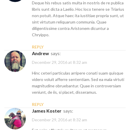
Deque his rebus satis multa in nostris de re publica
libris sunt dicta a Laelio. Hoc loco tenere se Triarius
non potuit. Atque haec ita iustitiae propria sunt, ut
sint virtutum reliquarum communia. Quae
diligentissime contra Aristonem dicuntur a
Chryippo.
REPLY
Andrew
says:
December 29, 2016 at 8:32 am
Hinc ceteri particulas arripere conati suam quisque
videro voluit afferre sententiam. Sed ea mala virtuti
magnitudine obruebantur. Quae in controversiam
veniunt, de iis, si placet, disseramus.
REPLY
James Koster
says:
December 29, 2016 at 8:32 am