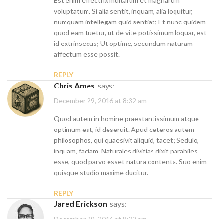
Est enim effectrix multarum et magnarum
voluptatum. Si alia sentit, inquam, alia loquitur,
numquam intellegam quid sentiat; Et nunc quidem
quod eam tuetur, ut de vite potissimum loquar, est
id extrinsecus; Ut optime, secundum naturam
affectum esse possit.
REPLY
Chris Ames
says:
December 29, 2016 at 8:32 am
Quod autem in homine praestantissimum atque
optimum est, id deseruit. Apud ceteros autem
philosophos, qui quaesivit aliquid, tacet; Sedulo,
inquam, faciam. Naturales divitias dixit parabiles
esse, quod parvo esset natura contenta. Suo enim
quisque studio maxime ducitur.
REPLY
Jared Erickson
says:
December 29, 2016 at 8:32 am